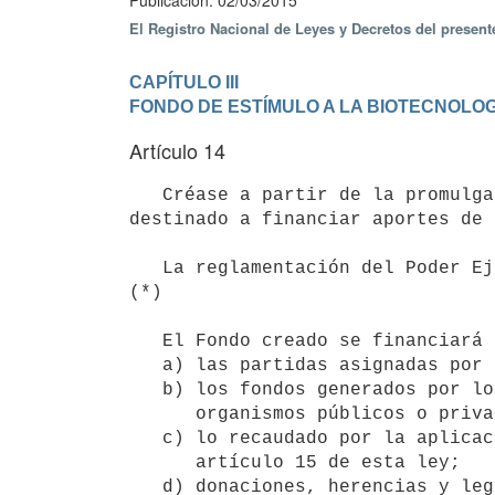
Publicación: 02/03/2015
El Registro Nacional de Leyes y Decretos del presen
CAPÍTULO III

FONDO DE ESTÍMULO A LA BIOTECNOLOG
Artículo 14
   Créase a partir de la promulgación de esta ley, el Fondo de Estímulo a la Biotecnología que estará 
destinado a financiar aportes de 
   La reglamentación del Poder Ejecutivo establecerá las formas y condiciones en que se adjudicará el Fondo. 
(*)

   El Fondo creado se financiará con:

   a) las partidas asignadas por rentas generales;

   b) los fondos generados por los convenios que se celebren con

      organismos públicos o privados, nacionales o extranjeros;

   c) lo recaudado por la aplicación de las sanciones previstas en el

      artículo 15 de esta ley;

   d) donaciones, herencias y legados que reciba;
