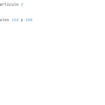
 artículo 
2
culos 
154
 y 
188