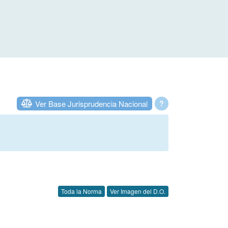
Ver Base Jurisprudencia Nacional
?
Toda la Norma
Ver Imagen del D.O.