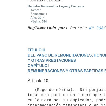
Publicación: 09/05/2014
Registro Nacional de Leyes y Decretos:
Tomo: 1
Semestre: 1
Año: 2014
Página: 584
Reglamentada por:
 Decreto 
Nº 263/
TÍTULO III

DEL PAGO DE REMUNERACIONES, HONORA
Y OTRAS PRESTACIONES
CAPÍTULO I

REMUNERACIONES Y OTRAS PARTIDAS 
Artículo 10
   (Pago de nómina).- Sin perjuicio de la modalidad de pago en efectivo, el pago de las remuneraciones y de 
toda otra partida en dinero que t
cualquiera sea su empleador, podr
intermediación financiera o en in