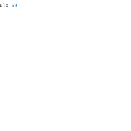
culo 
69