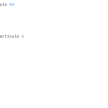
culo 
69
 artículo 
3