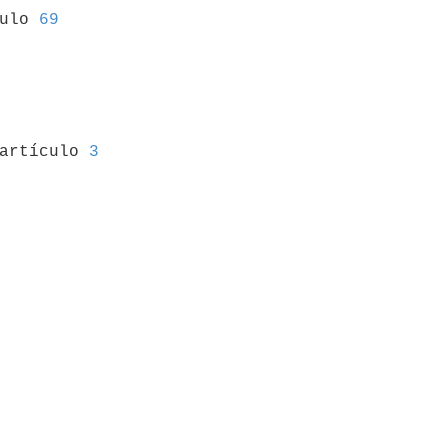
culo 
69
 artículo 
3