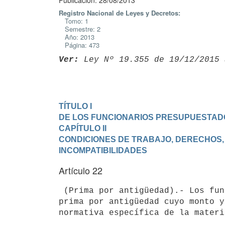
Publicación: 28/08/2013
Registro Nacional de Leyes y Decretos:
Tomo: 1
Semestre: 2
Año: 2013
Página: 473
Ver:
 Ley Nº 19.355 de 19/12/2015 
TÍTULO I

DE LOS FUNCIONARIOS PRESUPUESTAD
CAPÍTULO II

CONDICIONES DE TRABAJO, DERECHOS, 
INCOMPATIBILIDADES
Artículo 22
 (Prima por antigüedad).- Los funcionarios tendrán derecho a percibir una

prima por antigüedad cuyo monto y