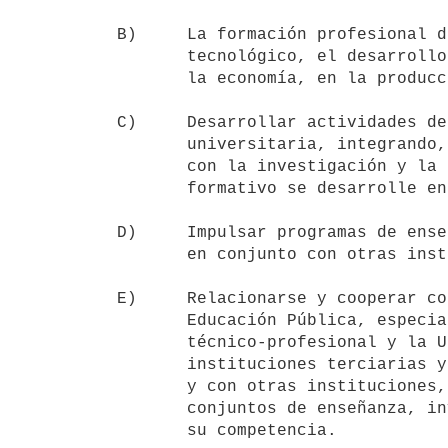
B)     La formación profesional d
       tecnológico, el desarrollo y la innovación en diversos sectores de

       la economía, en la producción y en los servicios.

C)     Desarrollar actividades de
       universitaria, integrando, desde el diseño curricular, la enseñanza

       con la investigación y la extensión, procurando que el proceso

       formativo se desarrolle en contacto directo con el medio.

D)     Impulsar programas de ense
       en conjunto con otras instituciones educativas públicas y privadas.

E)     Relacionarse y cooperar co
       Educación Pública, especialmente en el área de la educación

       técnico-profesional y la Universidad de la República, con

       instituciones terciarias y universitarias, nacionales o extranjeras

       y con otras instituciones, con el fin de promover programas

       conjuntos de enseñanza, investigación y extensión en las áreas de

       su competencia.
