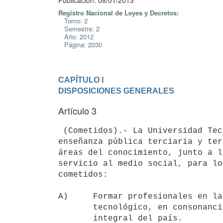
Publicación: 08/01/2013
Registro Nacional de Leyes y Decretos:
Tomo: 2
Semestre: 2
Año: 2012
Página: 2030
CAPÍTULO I

DISPOSICIONES GENERALES
Artículo 3
 (Cometidos).- La Universidad Tecnológica tendrá a su cargo actividades de

enseñanza pública terciaria y ter
áreas del conocimiento, junto a l
servicio al medio social, para lo
cometidos:

A)     Formar profesionales en la
       tecnológico, en consonancia con las necesidades de desarrollo

       integral del país.
