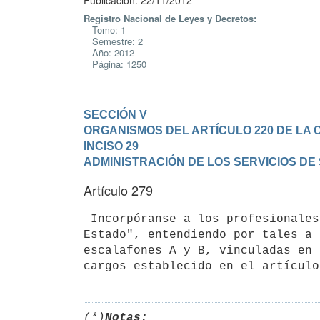
Publicación: 22/11/2012
Registro Nacional de Leyes y Decretos:
Tomo: 1
Semestre: 2
Año: 2012
Página: 1250
SECCIÓN V

ORGANISMOS DEL ARTÍCULO 220 DE LA 
INCISO 29

ADMINISTRACIÓN DE LOS SERVICIOS DE
Artículo 279
 Incorpóranse a los profesionales de la salud del Inciso 29"Administración de los Servicios de Salud del 
Estado", entendiendo por tales a 
escalafones A y B, vinculadas en 
(*)
Notas: