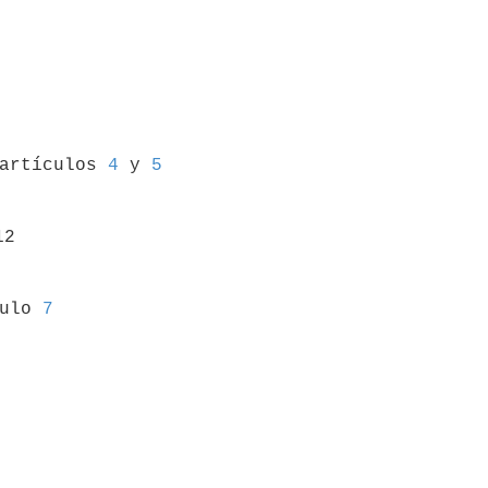
 artículos 
4
 y 
5
2

culo 
7