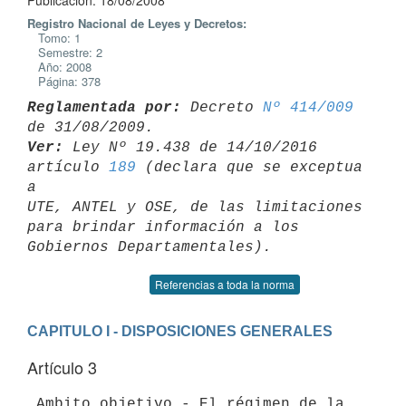
Publicación: 18/08/2008
Registro Nacional de Leyes y Decretos:
Tomo: 1
Semestre: 2
Año: 2008
Página: 378
Reglamentada por:
 Decreto 
Nº 414/009
Ver:
 Ley Nº 19.438 de 14/10/2016 
artículo 
189
 (declara que se exceptua 
a 

UTE, ANTEL y OSE, de las limitaciones 
para brindar información a los 

Referencias a toda la norma
CAPITULO I - DISPOSICIONES GENERALES
Artículo 3
 Ambito objetivo.- El régimen de la 