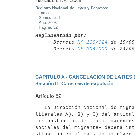
Publicación: 17/01/2008
Registro Nacional de Leyes y Decretos:
Tomo: 1
Semestre: 1
Año: 2008
Página: 32
Reglamentada por:

      Decreto 
Nº 138/024
 de 15/05
      Decreto 
Nº 394/009
CAPITULO X - CANCELACION DE LA RES
Sección II - Causales de expulsión
Artículo 52
   La Dirección Nacional de Migración, en los casos previstos en los 

literales A), B) y C) del artícul
circunstancias del caso -parentes
sociales del migrante- deberá int
situación en el país en un plazo 