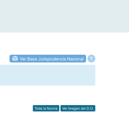
Ver Base Jurisprudencia Nacional
?
Toda la Norma
Ver Imagen del D.O.