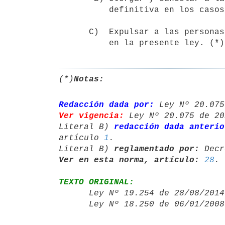
          definitiva en los casos señalados en esta ley.

      C)  Expulsar a las personas extranjeras según las causales previstas

          en la presente ley. (*)
(*)
Notas:
Redacción dada por:
 Ley Nº 20.075
Ver vigencia:
 Ley Nº 20.075 de 20
Literal B) 
redacción dada anterio
artículo 
1
.

Literal B) 
reglamentado por:
 Decr
Ver en esta norma, artículo:
28
TEXTO ORIGINAL:

      Ley Nº 19.254 de 28/08/20
      Ley Nº 18.250 de 06/01/20