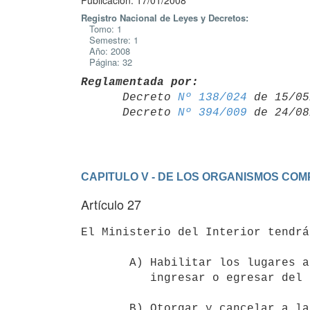
Publicación: 17/01/2008
Registro Nacional de Leyes y Decretos:
Tomo: 1
Semestre: 1
Año: 2008
Página: 32
Reglamentada por:

      Decreto 
Nº 138/024
 de 15/05
      Decreto 
Nº 394/009
CAPITULO V - DE LOS ORGANISMOS COM
Artículo 27
El Ministerio del Interior tendrá
       A) Habilitar los lugares a través de los cuales las personas deben

          ingresar o egresar del país.

       B) Otorgar y cancelar a las personas extranjeras la residencia
