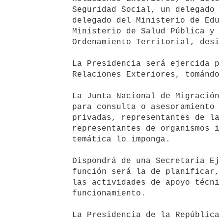
   Seguridad Social, un delegado del Ministerio de Desarrollo Social, un

   delegado del Ministerio de Educación y Cultura, un delegado del

   Ministerio de Salud Pública y un delegado del Ministerio de Vivienda y

   Ordenamiento Territorial, designados por los respectivos jerarcas.

   La Presidencia será ejercida por el delegado del Ministerio de

   Relaciones Exteriores, tomándose las resoluciones por consenso.

   La Junta Nacional de Migración podrá dirigirse directamente o convocar

   para consulta o asesoramiento a otras instituciones públicas o

   privadas, representantes de las organizaciones sociales y gremiales,

   representantes de organismos internacionales y expertos, cuando la

   temática lo imponga.

   Dispondrá de una Secretaría Ejecutiva, designada por consenso, cuya

   función será la de planificar, supervisar y coordinar la ejecución de

   las actividades de apoyo técnico y administrativo necesarias para su

   funcionamiento.

   La Presidencia de la República y los Ministerios referidos en el
