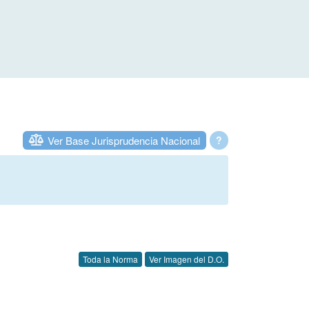
Ver Base Jurisprudencia Nacional
?
Toda la Norma
Ver Imagen del D.O.