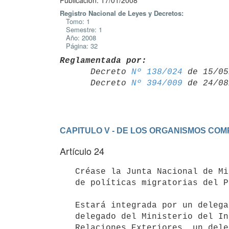
Publicación: 17/01/2008
Registro Nacional de Leyes y Decretos:
Tomo: 1
Semestre: 1
Año: 2008
Página: 32
Reglamentada por:

      Decreto 
Nº 138/024
 de 15/05
      Decreto 
Nº 394/009
CAPITULO V - DE LOS ORGANISMOS COM
Artículo 24
   Créase la Junta Nacional de Migración como órgano asesor y coordinador   

   de políticas migratorias del Poder Ejecutivo.

   Estará integrada por un delegado de la Presidencia de la República, un

   delegado del Ministerio del Interior, un delegado del Ministerio de

   Relaciones Exteriores, un delegado del Ministerio de Trabajo y
