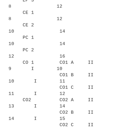
     EP 3                                   
8                12

     CE 1                                   
8                12

     CE 2                                  
10                14

     PC 1                                  
10                14

     PC 2                                  
12                16

     CO 1         CO1 A     II              
9       I        10

                  CO1 B     II             
10       I        11

                  CO1 C     II             
11       I        12

     CO2          CO2 A     II             
13       I        14

                  CO2 B     II             
14       I        15

                  CO2 C     II             