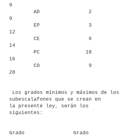
9

        AD                2                 
9

        EP                3                
12

        CE                8                
14

        PC               10                
16

        CO                9                
20

 Los grados mínimos y máximos de los 
subescalafones que se crean en        
la presente ley, serán los 
siguientes:

Grado                Grado
