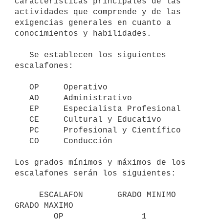
características principales de las 
actividades que comprende y de las

exigencias generales en cuanto a 
conocimientos y habilidades.

   Se establecen los siguientes 
escalafones:

   OP     Operativo

   AD     Administrativo

   EP     Especialista Profesional

   CE     Cultural y Educativo

   PC     Profesional y Científico

   CO     Conducción

Los grados mínimos y máximos de los 
escalafones serán los siguientes:

     ESCALAFON       GRADO MINIMO     
GRADO MAXIMO

        OP                1                 