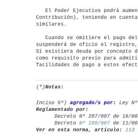
   El Poder Ejecutivo podrá aumentar el sueldo ficto en una escala de 6 a 10 BFC (seis a diez Bases Fictas de 
Contribución), teniendo en cuenta
similares. 

   Cuando se omitiere el pago del tributo durante 2 (dos) meses consecutivos, el Banco de Previsión Social 
suspenderá de oficio el registro,
Si existiera deuda por concepto d
como requisito previo para admiti
facilidades de pago a estos efect
(*)
Notas:
Inciso 5º) 
agregado/s por:
 Ley Nº
Reglamentado por:

      Decreto Nº 207/007 de 18
      Decreto 
Nº 199/007
Ver en esta norma, artículo:
113