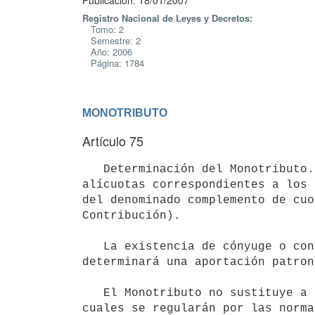
Publicación: 18/01/2007
Registro Nacional de Leyes y Decretos:
Tomo: 2
Semestre: 2
Año: 2006
Página: 1784
MONOTRIBUTO
Artículo 75
   Determinación del Monotributo.- El monto mensual del Monotributo resultará de aplicar la suma de las 
alícuotas correspondientes a los 
del denominado complemento de cuo
Contribución). 

   La existencia de cónyuge o concubino colaborador, en el caso de las empresas unipersonales, o de socios, 
determinará una aportación patron
   El Monotributo no sustituye a los tributos aplicables sobre las remuneraciones de los dependientes, los 
cuales se regularán por las norma