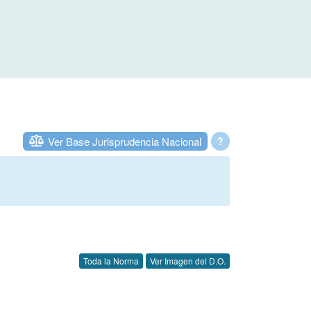
Ver Base Jurisprudencia Nacional
?
Toda la Norma
Ver Imagen del D.O.