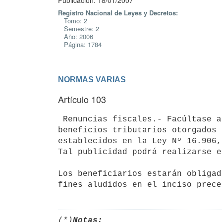
Publicación: 18/01/2007
Registro Nacional de Leyes y Decretos:
Tomo: 2
Semestre: 2
Año: 2006
Página: 1784
NORMAS VARIAS
Artículo 103
 Renuncias fiscales.- Facúltase al Poder Ejecutivo a dar publicidad de los montos de las exoneraciones y demás 
beneficios tributarios otorgados 
establecidos en la Ley Nº 16.906,
Tal publicidad podrá realizarse e
Los beneficiarios estarán obligad
(*)
Notas: