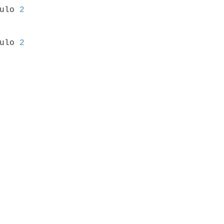
culo 
2
culo 
2