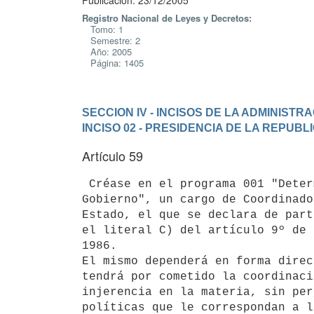
Publicación: 23/12/2005
Registro Nacional de Leyes y Decretos:
Tomo: 1
Semestre: 2
Año: 2005
Página: 1405
SECCION IV - INCISOS DE LA ADMINIST
INCISO 02 - PRESIDENCIA DE LA REPUBL
Artículo 59
 Créase en el programa 001 "Determinación y Aplicación de la Política de

Gobierno", un cargo de Coordinado
Estado, el que se declara de part
el literal C) del artículo 9º de 
1986.

El mismo dependerá en forma direc
tendrá por cometido la coordinaci
injerencia en la materia, sin per
políticas que le correspondan a l