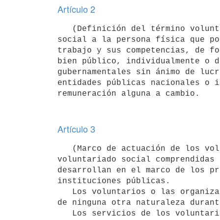
Artículo 2
   (Definición del término voluntario social).- Se considera voluntario

social a la persona física que po
trabajo y sus competencias, de fo
bien público, individualmente o d
gubernamentales sin ánimo de lucr
entidades públicas nacionales o i
remuneración alguna a cambio.
Artículo 3
   (Marco de actuación de los voluntarios).- Las actividades del

voluntariado social comprendidas 
desarrollan en el marco de los pr
instituciones públicas.

   Los voluntarios o las organizaciones de voluntariado, no podrán realizar proselitismo político, religioso o 
de ninguna otra naturaleza durant
   Los servicios de los voluntarios no podrán ser utilizados para sustituir empleos formales o evadir 