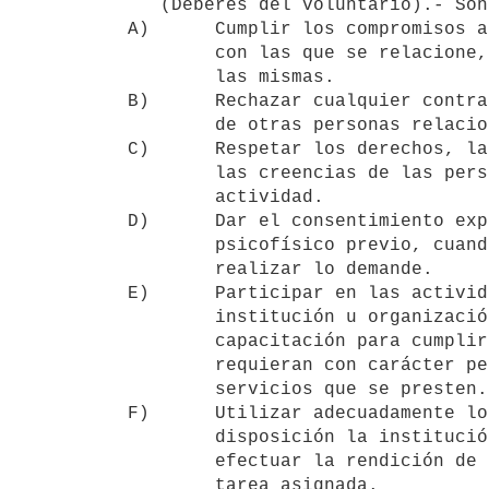
   (Deberes del voluntario).- Son deberes del voluntario:

A)      Cumplir los compromisos a
        con las que se relacione, respetando los fines y la normativa de

        las mismas.

B)      Rechazar cualquier contra
        de otras personas relacionadas con su acción.

C)      Respetar los derechos, la
        las creencias de las personas o grupos a los que dirige su

        actividad.

D)      Dar el consentimiento exp
        psicofísico previo, cuando la naturaleza de las actividades a

        realizar lo demande.

E)      Participar en las activid
        institución u organización en la que actúe tales como la

        capacitación para cumplir las funciones cometidas, y las que se

        requieran con carácter permanente para mantener la calidad de los

        servicios que se presten.

F)      Utilizar adecuadamente lo
        disposición la institución u organización a la que se vincula, y

        efectuar la rendición de cuentas correspondiente al finalizar la

        tarea asignada.
