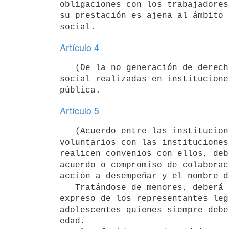
obligaciones con los trabajadores 
su prestación es ajena al ámbito 
social.
Artículo 4
   (De la no generación de derechos para el ingreso a la función pública).- Las actividades de voluntariado 
social realizadas en institucione
pública.
Artículo 5
   (Acuerdo entre las instituciones y el voluntario).- La relación de los

voluntarios con las instituciones
realicen convenios con ellos, deb
acuerdo o compromiso de colaborac
acción a desempeñar y el nombre d
   Tratándose de menores, deberá constar en el mismo el consentimiento

expreso de los representantes leg
adolescentes quienes siempre debe
edad.
