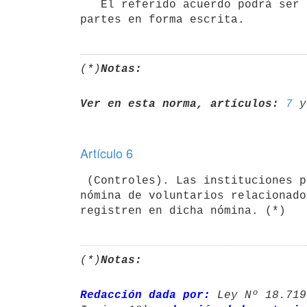
   El referido acuerdo podrá ser dejado sin efecto por cualquiera de las

partes en forma escrita.
(*)
Notas:
Ver en esta norma, artículos:
7
 y
Artículo 6
 (Controles). Las instituciones públicas deberán registrar en la Oficina Nacional del Servicio Civil, la 
nómina de voluntarios relacionado
(*)
Notas:
Redacción dada por:
 Ley Nº 18.719