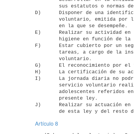
        sus estatutos o normas de funcionamiento.

D)      Disponer de una identific
        voluntario, emitida por la institución u organización respectiva

        en la que se desempeñe.

E)      Realizar su actividad en 
        higiene en función de la naturaleza y características de la tarea.

F)      Estar cubierto por un seg
        tareas, a cargo de la institución pública que lo recibe como

        voluntario.

G)      El reconocimiento por el 
H)      La certificación de su ac
I)      La jornada diaria no podr
        servicio voluntario realizado por los niños, las niñas y los

        adolescentes referidos en el inciso segundo del artículo 5° de la

        presente ley.

J)      Realizar su actuación en 
        de esta ley y del res
Artículo 8