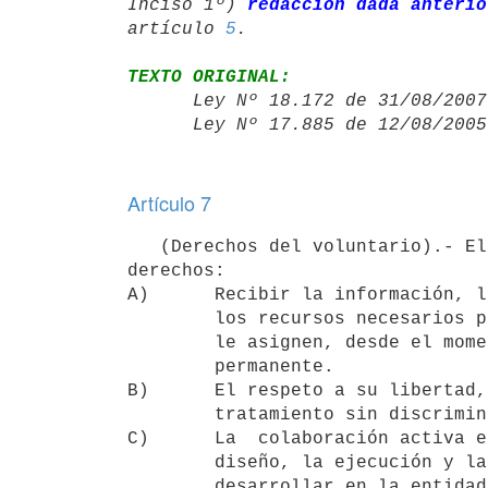
Inciso 1º) 
redacción dada anterio
artículo 
5
TEXTO ORIGINAL:

      Ley Nº 18.172 de 31/08/20
      Ley Nº 17.885 de 12/08/20
Artículo 7
   (Derechos del voluntario).- El voluntario tiene los siguientes

derechos:

A)      Recibir la información, l
        los recursos necesarios para el ejercicio de las funciones que se

        le asignen, desde el momento de su ingreso a la tarea y en forma

        permanente.

B)      El respeto a su libertad,
        tratamiento sin discriminación alguna.

C)      La  colaboración activa e
        diseño, la ejecución y la evaluación de las actividades a

        desarrollar en la entidad en la que se inserte, de acuerdo con
