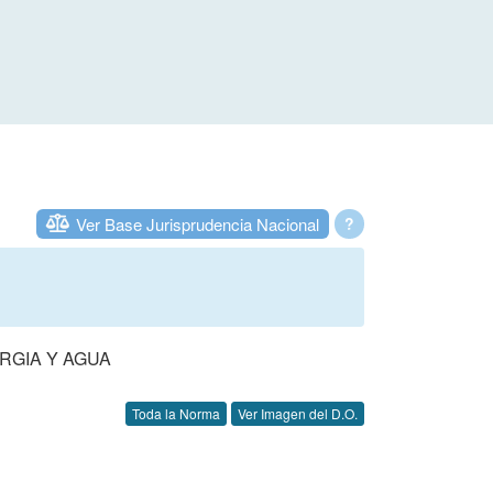
Ver Base Jurisprudencia Nacional
?
RGIA Y AGUA
Toda la Norma
Ver Imagen del D.O.