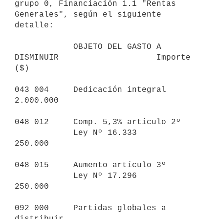
grupo 0, Financiación 1.1 "Rentas 

Generales", según el siguiente 
detalle:

            OBJETO DEL GASTO A 
DISMINUIR                    Importe 
($)

043 004     Dedicación integral                                 
2.000.000

048 012     Comp. 5,3% artículo 2º

            Ley Nº 16.333                                         
250.000

048 015     Aumento artículo 3º

            Ley Nº 17.296                                         
250.000

092 000     Partidas globales a 
distribuir                      