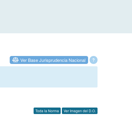
Ver Base Jurisprudencia Nacional
?
Toda la Norma
Ver Imagen del D.O.