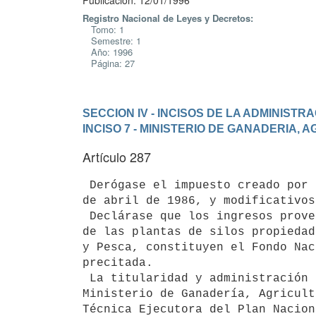
Publicación: 12/01/1996
Registro Nacional de Leyes y Decretos:
Tomo: 1
Semestre: 1
Año: 1996
Página: 27
SECCION IV - INCISOS DE LA ADMINIST
INCISO 7 - MINISTERIO DE GANADERIA, 
Artículo 287
 Derógase el impuesto creado por el artículo 321 de la Ley Nº 15.809, de 8

de abril de 1986, y modificativos.
 Declárase que los ingresos provenientes de los contratos de explotación

de las plantas de silos propiedad
y Pesca, constituyen el Fondo Nac
precitada.

 La titularidad y administración de dicho Fondo corresponderá al

Ministerio de Ganadería, Agricult