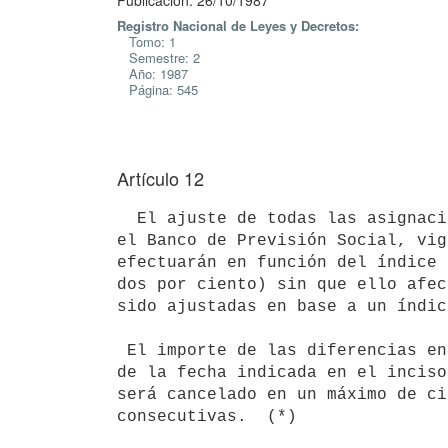
Publicación: 26/10/1987
Registro Nacional de Leyes y Decretos:
Tomo: 1
Semestre: 2
Año: 1987
Página: 545
Artículo 12
  El ajuste de todas las asignaciones de jubilación y pensión servidas por

el Banco de Previsión Social, vig
efectuarán en función del índice 
dos por ciento) sin que ello afec
sido ajustadas en base a un índic
 El importe de las diferencias entre el índice de ajuste aplicado a partir

de la fecha indicada en el inciso
será cancelado en un máximo de ci