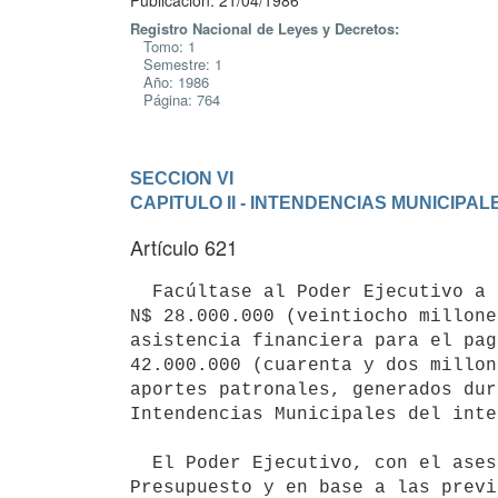
Publicación: 21/04/1986
Registro Nacional de Leyes y Decretos:
Tomo: 1
Semestre: 1
Año: 1986
Página: 764
SECCION VI
CAPITULO II - INTENDENCIAS MUNICIPAL
Artículo 621
  Facúltase al Poder Ejecutivo a disponer, por el ejercicio 1985, de hasta

N$ 28.000.000 (veintiocho millone
asistencia financiera para el pag
42.000.000 (cuarenta y dos millon
aportes patronales, generados dur
Intendencias Municipales del inte
  El Poder Ejecutivo, con el asesoramiento de la Oficina de Planeamiento y

Presupuesto y en base a las previ