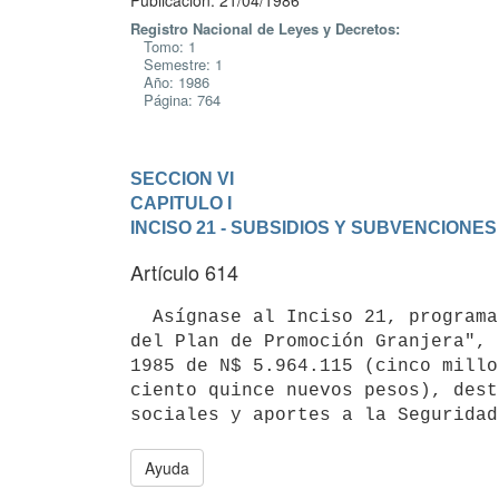
Publicación: 21/04/1986
Registro Nacional de Leyes y Decretos:
Tomo: 1
Semestre: 1
Año: 1986
Página: 764
SECCION VI
CAPITULO I
INCISO 21 - SUBSIDIOS Y SUBVENCIONES
Artículo 614
  Asígnase al Inciso 21, programa 002, renglón 735.004 "Comisión Honoraria

del Plan de Promoción Granjera", 
1985 de N$ 5.964.115 (cinco millo
ciento quince nuevos pesos), dest
Ayuda