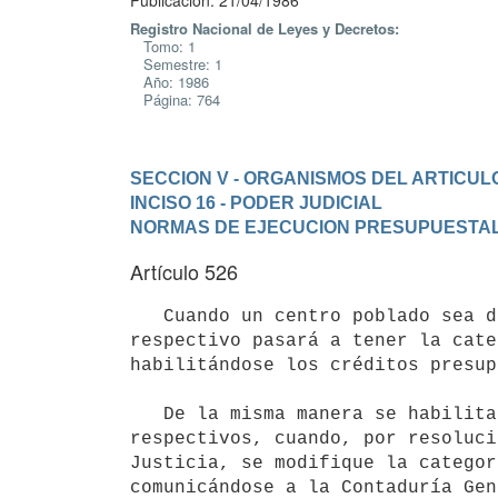
Publicación: 21/04/1986
Registro Nacional de Leyes y Decretos:
Tomo: 1
Semestre: 1
Año: 1986
Página: 764
SECCION V - ORGANISMOS DEL ARTICULO
INCISO 16 - PODER JUDICIAL
NORMAS DE EJECUCION PRESUPUESTA
Artículo 526
   Cuando un centro poblado sea declarado por ley como ciudad, el Juzgado

respectivo pasará a tener la cate
habilitándose los créditos presup
   De la misma manera se habilitarán los créditos presupuestales

respectivos, cuando, por resoluci
Justicia, se modifique la categor
comunicándose a la Contaduría Gen