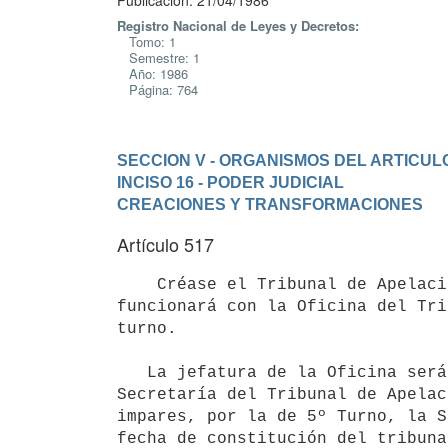
Publicación: 21/04/1986
Registro Nacional de Leyes y Decretos:
Tomo: 1
Semestre: 1
Año: 1986
Página: 764
SECCION V - ORGANISMOS DEL ARTICULO
INCISO 16 - PODER JUDICIAL
CREACIONES Y TRANSFORMACIONES
Artículo 517
    Créase el Tribunal de Apelaciones en lo Civil de 5º Turno, que

funcionará con la Oficina del Tri
turno.

   La jefatura de la Oficina será ejercida, los años pares, por la

Secretaría del Tribunal de Apelac
impares, por la de 5º Turno, la S
fecha de constitución del tribuna