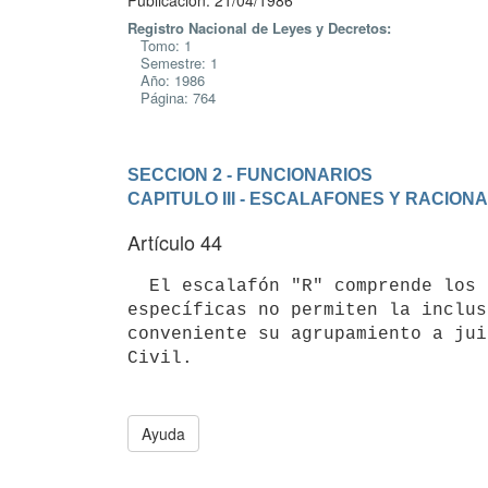
Publicación: 21/04/1986
Registro Nacional de Leyes y Decretos:
Tomo: 1
Semestre: 1
Año: 1986
Página: 764
SECCION 2 - FUNCIONARIOS
CAPITULO III - ESCALAFONES Y RACION
Artículo 44
  El escalafón "R" comprende los cargos y funciones cuyas características

específicas no permiten la inclus
conveniente su agrupamiento a jui
Ayuda