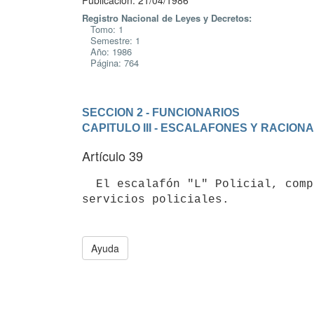
Publicación: 21/04/1986
Registro Nacional de Leyes y Decretos:
Tomo: 1
Semestre: 1
Año: 1986
Página: 764
SECCION 2 - FUNCIONARIOS
CAPITULO III - ESCALAFONES Y RACION
Artículo 39
  El escalafón "L" Policial, comprende los cargos correspondientes a los

Ayuda