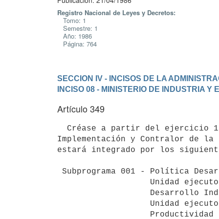
Publicación: 21/04/1986
Registro Nacional de Leyes y Decretos:
Tomo: 1
Semestre: 1
Año: 1986
Página: 764
SECCION IV - INCISOS DE LA ADMINIST
INCISO 08 - MINISTERIO DE INDUSTRIA Y
Artículo 349
  Créase a partir del ejercicio 1986 el programa 018 "Formulación,

Implementación y Contralor de la 
estará integrado por los siguient
 Subprograma 001 - Política Desarrollo y Promoción General y Sectorial.

                   Unidad ejecutora 014 - Centro Nacional de Política y

                   Desarrollo Industrial.

                   Unidad ejecutora 015 - Centro Nacional de Tecnología y

                   Productividad Industrial.
