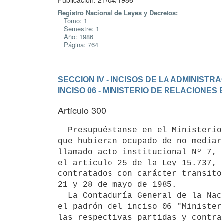
Publicación: 21/04/1986
Registro Nacional de Leyes y Decretos:
Tomo: 1
Semestre: 1
Año: 1986
Página: 764
SECCION IV - INCISOS DE LA ADMINIST
INCISO 06 - MINISTERIO DE RELACIONES
Artículo 300
  Presupuéstanse en el Ministerio de Relaciones Exteriores, en los cargos

que hubieran ocupado de no mediar
llamado acto institucional Nº 7, 
el artículo 25 de la Ley 15.737, 
contratados con carácter transito
21 y 28 de mayo de 1985.

  La Contaduría General de la Nación habilitará los cargos necesarios en

el padrón del inciso 06 "Minister