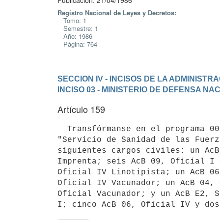
Publicación: 21/04/1986
Registro Nacional de Leyes y Decretos:
Tomo: 1
Semestre: 1
Año: 1986
Página: 764
SECCION IV - INCISOS DE LA ADMINIST
INCISO 03 - MINISTERIO DE DEFENSA NA
Artículo 159
  Transfórmanse en el programa 006 "Salud Militar", unidad ejecutora 083

"Servicio de Sanidad de las Fuerz
siguientes cargos civiles: un AcB
Imprenta; seis AcB 09, Oficial I 
Oficial IV Linotipista; un AcB 06
Oficial IV Vacunador; un AcB 04, 
Oficial Vacunador; y un AcB E2, S