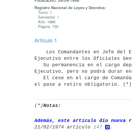
Publicación: 24/04/1986
Registro Nacional de Leyes y Decretos:
Tomo: 1
Semestre: 1
Año: 1986
Página: 730
Artículo 1
    Los Comandantes en Jefe del Ejército, de la Armada y de la Fuerza Aérea, serán designados por el Poder 
Ejecutivo entre los Oficiales Gen
   Su permanencia en el cargo dependerá de la decisión del Poder

Ejecutivo, pero no podrá durar en
   El cese en el cargo de Comandante en Jefe determinará necesariamente

el pase a retiro obligatorio. (*)
(*)
Notas:
Además, este artículo dio nueva r
21/02/1974 artículo 
147