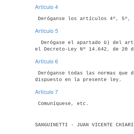
Artículo 4
 Deróganse los artículos 4º, 5º,
Artículo 5
  Derógase el apartado G) del artículo 192 del Decreto-Ley Nº 14.157, de 21 de febrero de 1974, agregado por 
el Decreto-Ley Nº 14.642, de 20 d
Artículo 6
 Deróganse todas las normas que directa o indirectamente se opongan a lo

dispuesto en la presente ley.
Artículo 7