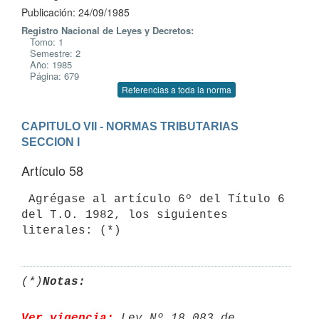
Publicación: 24/09/1985
Registro Nacional de Leyes y Decretos:
Tomo: 1
Semestre: 2
Año: 1985
Página: 679
Referencias a toda la norma
CAPITULO VII - NORMAS TRIBUTARIAS
SECCION I
Artículo 58
 Agrégase al artículo 6º del Título 6 
del T.O. 1982, los siguientes

literales: (*)
(*)
Notas:
Ver vigencia:
 Ley Nº 18.083 de 