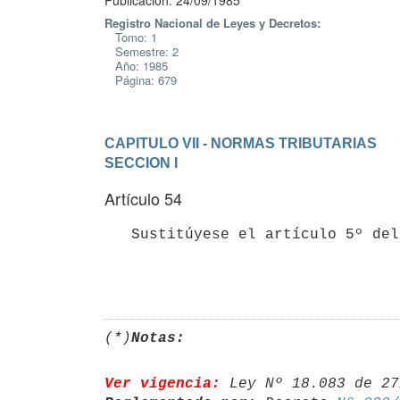
Publicación: 24/09/1985
Registro Nacional de Leyes y Decretos:
Tomo: 1
Semestre: 2
Año: 1985
Página: 679
CAPITULO VII - NORMAS TRIBUTARIAS
SECCION I
Artículo 54
   Sustitúyese el artículo 5º del Título 2 del T.O. 1982, por el siguiente: (*) 

(*)
Notas:
Ver vigencia:
 Ley Nº 18.083 de 27