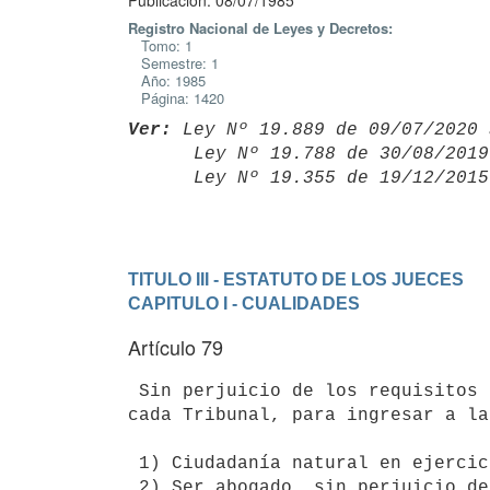
Publicación: 08/07/1985
Registro Nacional de Leyes y Decretos:
Tomo: 1
Semestre: 1
Año: 1985
Página: 1420
Ver:
 Ley Nº 19.889 de 09/07/2020 
      Ley Nº 19.788 de 30/08/20
      Ley Nº 19.355 de 19/12/20
TITULO III - ESTATUTO DE LOS JUECES
CAPITULO I - CUALIDADES
Artículo 79
 Sin perjuicio de los requisitos especiales que se establecen respecto a

cada Tribunal, para ingresar a la
 1) Ciudadanía natural en ejercicio, o legal con dos años de ejercicio.

 2) Ser abogado, sin perjuicio de lo establecido en el artículo 247 de la
