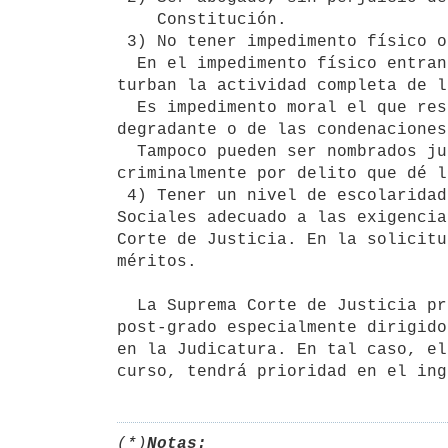
    Constitución.

 3) No tener impedimento físico o moral.

  En el impedimento físico entran las dolencias crónicas o permanentes que

turban la actividad completa de l
  Es impedimento moral el que resulta de la conducta socialmente

degradante o de las condenaciones
  Tampoco pueden ser nombrados jueces los que estén procesados

criminalmente por delito que dé l
 4) Tener un nivel de escolaridad en la Facultad de Derecho y Ciencias

Sociales adecuado a las exigencia
Corte de Justicia. En la solicitu
méritos.

  La Suprema Corte de Justicia propiciará la realización de cursos de

post-grado especialmente dirigido
en la Judicatura. En tal caso, el
curso, tendrá prioridad en el ing
(*)
Notas: