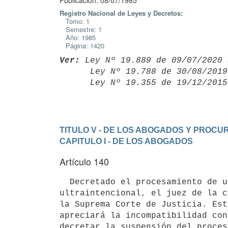
Publicación: 08/07/1985
Registro Nacional de Leyes y Decretos:
Tomo: 1
Semestre: 1
Año: 1985
Página: 1420
Ver:
 Ley Nº 19.889 de 09/07/2020 
      Ley Nº 19.788 de 30/08/20
      Ley Nº 19.355 de 19/12/20
TITULO V - DE LOS ABOGADOS Y PROC
CAPITULO I - DE LOS ABOGADOS
Artículo 140
  Decretado el procesamiento de un abogado por delito doloso o

ultraintencional, el juez de la c
la Suprema Corte de Justicia. Est
apreciará la incompatibilidad con
decretar la suspensión del proces