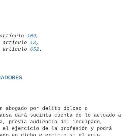
artículo 
109
,

19 artículo 
13
,

15 artículo 
652
URADORES
ausa dará sucinta cuenta de lo actuado a

a, previa audiencia del inculpado,

 el ejercicio de la profesión y podrá

ado en dicho ejercicio si el acto
