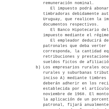
      remuneración nominal.

         El impuesto podrá abonarse mediante la utilización de máquinas 

      timbradoras debidamente autorizadas por el Banco Hipotecario del 

      Uruguay, que realicen la impresión mecánica de los valores en los 

      documentos respectivos.

         El Banco Hipotecario del Uruguay podrá autorizar el pago de este 

      impuesto mediante el régimen de depósitos bancarios.

         El empleador deducirá del conjunto de aportes obreros y/o 

      patronales que deba verter en el instituto jubilatorio que 

      corresponda, la cantidad equivalente al 1 % (uno por ciento) de las 

      retribuciones y prestaciones nominales en efectivo o en especie y 

      sueldos fictos de afiliación jubilatoria, sujetos a montepío.

   b) Los empresarios rurales ocupantes de inmuebles ubicados en zonas 

      rurales y suburbanas tributarán el impuesto establecido en el

      inciso A) mediante timbres del Fondo Nacional de Vivienda que 

      deberán adherir en los recibos de pago de la contribución patronal 

      establecida por el artículo 5° de la ley N° 13.705, de 22 de 

      noviembre de 1968. El monto del impuesto se determinará mediante 

      la aplicación de un porcentaje que, sobre dicha contribución 

      patronal, fijará anualmente el Poder Ejecutivo antes del 31 de
