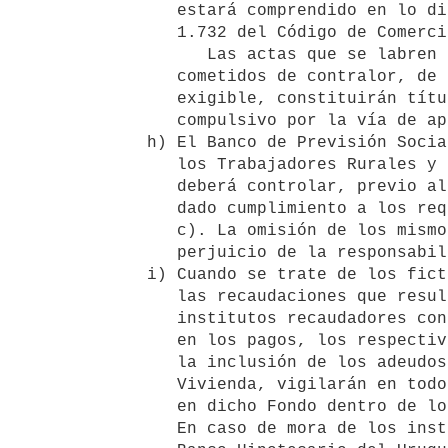
      estará comprendido en lo dispuesto por el inciso 6° del artículo 

      1.732 del Código de Comercio. 

         Las actas que se labren en el ejercicio de los respectivos 

      cometidos de contralor, de las que resulte cantidad líquida y 

      exigible, constituirán título ejecutivo suficiente para el cobro 

      compulsivo por la vía de apremio.

   h) El Banco de Previsión Social -Caja de Jubilaciones y Pensiones de 

      los Trabajadores Rurales y Domésticos y de Pensiones a la Vejez- 

      deberá controlar, previo al cobro de las aportaciones, que se haya 

      dado cumplimiento a los requisitos previstos en los apartados b) y 

      c). La omisión de los mismos quitará validez legal al pago, sin 

      perjuicio de la responsabilidad solidaria del funcionario actuante.

   i) Cuando se trate de los fictos para las jubilaciones patronales o de 

      las recaudaciones que resulten de convenios que hagan los 

      institutos recaudadores con las empresas por atrasos o diferencias 

      en los pagos, los respectivos organismos de previsión controlarán 

      la inclusión de los adeudos que correspondan al Fondo Nacional de 

      Vivienda, vigilarán en todo caso su pago y verterán el producido 

      en dicho Fondo dentro de los diez días siguientes a la recaudación.     

      En caso de mora de los institutos recaudadores, el Directorio del 
