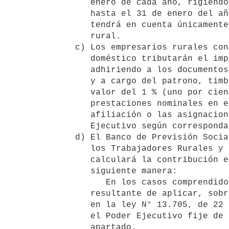
      enero de cada año, rigiendo desde el 1° de febrero de ese año 

      hasta el 31 de enero del año siguiente. Para esta determinación se 

      tendrá en cuenta únicamente las variaciones del salario mínimo 

      rural.

   c) Los empresarios rurales contratistas y los usuarios del servicio 

      doméstico tributarán el impuesto establecido en el inciso A) 

      adhiriendo a los documentos que expida el Banco de Previsión Social 

      y a cargo del patrono, timbres del Fondo Nacional de Vivienda por 

      valor del 1 % (uno por ciento) de las retribuciones y 

      prestaciones nominales en efectivo o en especie y sueldos fictos de

      afiliación o las asignaciones jubilatorias que fije el Poder 

      Ejecutivo según corresponda.

   d) El Banco de Previsión Social -Caja de Jubilaciones y Pensiones de 

      los Trabajadores Rurales y Domésticos y de Pensiones a la Vejez- 

      calculará la contribución establecida en el inciso A') de la 

      siguiente manera:

         En los casos comprendidos en el apartado b): en un monto 

      resultante de aplicar, sobre la contribución patronal establecida 

      en la ley N° 13.705, de 22 de noviembre de 1968, el porcentaje que 

      el Poder Ejecutivo fije de acuerdo a lo dispuesto en dicho 

      apartado.
