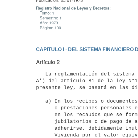
Publicación: 25/01/1973
Registro Nacional de Leyes y Decretos:
Tomo: 1
Semestre: 1
Año: 1973
Página: 190
CAPITULO I - DEL SISTEMA FINANCIERO 
Artículo 2
   La reglamentación del sistema de recaudación y contralor de los tributos previstos en los apartados A) y 
A') del artículo 81 de la ley N°1
presente ley, se basará en las di
   a) En los recibos o documentos que acrediten el pago de retribuciones 

      o prestaciones personales en general, sujetas a montepío, así como 

      en los recaudos que se formulen por concepto de sueldos fictos 

      jubilatorios o de pago de aportes sobre los mismos, deberá 

      adherirse, debidamente inutilizados, timbres del Fondo Nacional de 

      Vivienda por el valor equivalente al 2 % (dos por ciento) de la 
