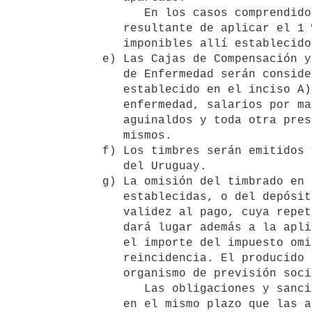
         En los casos comprendidos en el apartado c): en un monto 

      resultante de aplicar el 1 % (uno por ciento) sobre los montos 

      imponibles allí establecidos, según corresponda.

   e) Las Cajas de Compensación y Asignaciones Familiares y los Seguros 

      de Enfermedad serán considerados sujetos pasivos del impuesto 

      establecido en el inciso A) en los casos de salarios por 

      enfermedad, salarios por maternidad, compensaciones por licencias,

      aguinaldos y toda otra prestación sujeta a montepío servida por los

      mismos.

   f) Los timbres serán emitidos y administrados por el Banco Hipotecario

      del Uruguay.

   g) La omisión del timbrado en alguna de las formas precedentemente 

      establecidas, o del depósito bancario, en su caso, quitará toda 

      validez al pago, cuya repetición podrá reclamarse. Dicha omisión 

      dará lugar además a la aplicación de una multa de hasta diez veces 

      el importe del impuesto omitido y hasta cincuenta veces en caso de 

      reincidencia. El producido de dichas multas beneficiará al 

      organismo de previsión social que en cada caso corresponda.

         Las obligaciones y sanciones previstas en esta ley prescribirán 

      en el mismo plazo que las aportaciones jubilatorias. Dicho crédito 
