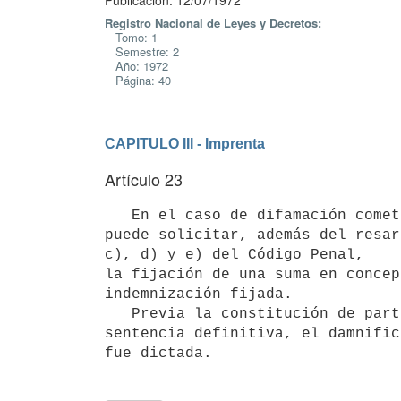
Publicación: 12/07/1972
Registro Nacional de Leyes y Decretos:
Tomo: 1
Semestre: 2
Año: 1972
Página: 40
CAPITULO III - Imprenta
Artículo 23
   En el caso de difamación cometida por la prensa, la persona ofendida 

puede solicitar, además del resar
c), d) y e) del Código Penal, 

la fijación de una suma en concep
indemnización fijada.

   Previa la constitución de parte civil y la acumulación de las respectivas acciones, ejecutoriada que sea la 
sentencia definitiva, el damnific
fue dictada.