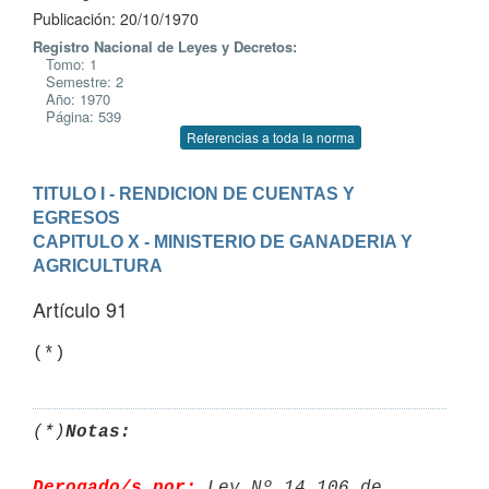
Publicación: 20/10/1970
Registro Nacional de Leyes y Decretos:
Tomo: 1
Semestre: 2
Año: 1970
Página: 539
Referencias a toda la norma
TITULO I - RENDICION DE CUENTAS Y 
EGRESOS
CAPITULO X - MINISTERIO DE GANADERIA Y 
AGRICULTURA
Artículo 91
(*)
(*)
Notas:
Derogado/s por:
 Ley Nº 14.106 de 