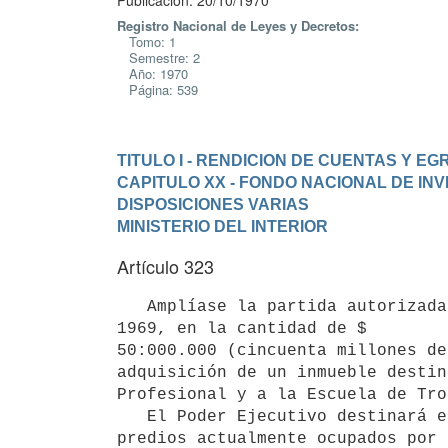
Publicación: 20/10/1970
Registro Nacional de Leyes y Decretos:
Tomo: 1
Semestre: 2
Año: 1970
Página: 539
TITULO I - RENDICION DE CUENTAS Y E
CAPITULO XX - FONDO NACIONAL DE IN
DISPOSICIONES VARIAS
MINISTERIO DEL INTERIOR
Artículo 323
   Amplíase la partida autorizada por el inciso segundo del artículo 247 de la Ley Nº 13.737, de 9 de enero de 
1969, en la cantidad de $ 

50:000.000 (cincuenta millones de
adquisición de un inmueble destin
Profesional y a la Escuela de Tro
   El Poder Ejecutivo destinará el producido de la enajenación de los 

predios actualmente ocupados por 