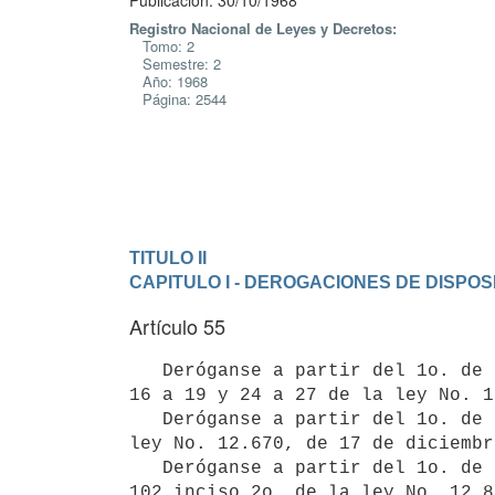
Publicación: 30/10/1968
Registro Nacional de Leyes y Decretos:
Tomo: 2
Semestre: 2
Año: 1968
Página: 2544
TITULO II
CAPITULO I - DEROGACIONES DE DISPOSIC
Artículo 55
   Deróganse a partir del 1o. de octubre de 1968 los artículos 1 a 14, 

16 a 19 y 24 a 27 de la ley No. 1
   Deróganse a partir del 1o. de octubre de 1969 el artículo 6o. de la 

ley No. 12.670, de 17 de diciembr
   Deróganse a partir del 1o. de octubre de 1970 los artículos 26 a 29 y

102 inciso 2o. de la ley No. 12.8