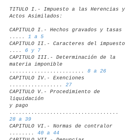
TITULO I.- Impuesto a las Herencias y 
Actos Asimilados:
CAPITULO I.- Hechos gravados y tasas 
..... 
1 a 5
CAPITULO II.- Caracteres del impuesto 
.... 
6 y 7 
CAPITULO III.- Determinación de la

materia imponible 
........................ 
8 a 26
CAPITULO IV.- Exenciones 
................. 
27
CAPITULO V.- Procedimiento de 
liquidación

y pago 
................................... 
28 a 39

CAPITULO VI.- Normas de contralor 
........ 
40 a 44
CAPITULO VII.- Denuncias 