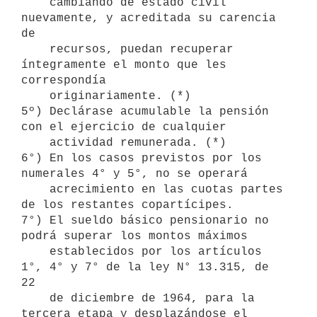
    cambiando de estado civil 
nuevamente, y acreditada su carencia 
de 

    recursos, puedan recuperar 
íntegramente el monto que les 
correspondía

    originariamente. (*)

5º) Declárase acumulable la pensión 
con el ejercicio de cualquier

    actividad remunerada. (*)

6°) En los casos previstos por los 
numerales 4° y 5°, no se operará 

    acrecimiento en las cuotas partes 
de los restantes copartícipes.

7°) El sueldo básico pensionario no 
podrá superar los montos máximos 

    establecidos por los artículos 
1°, 4° y 7° de la ley N° 13.315, de 
22

    de diciembre de 1964, para la 
tercera etapa y desplazándose el 