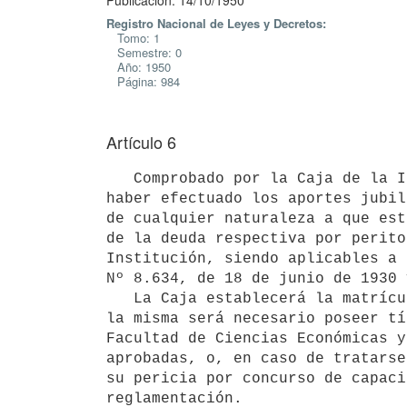
Publicación: 14/10/1950
Registro Nacional de Leyes y Decretos:
Tomo: 1
Semestre: 0
Año: 1950
Página: 984
Artículo 6
   Comprobado por la Caja de la Industria y Comercio que una empresa dejó transcurrir más de tres meses sin 
haber efectuado los aportes jubil
de cualquier naturaleza a que est
de la deuda respectiva por perito
Institución, siendo aplicables a 
Nº 8.634, de 18 de junio de 1930 
   La Caja establecerá la matrícula de avaluadores y para formar parte de

la misma será necesario poseer tí
Facultad de Ciencias Económicas y
aprobadas, o, en caso de tratarse
su pericia por concurso de capaci
reglamentación.
