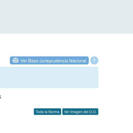
Ver Base Jurisprudencia Nacional
?
S
Toda la Norma
Ver Imagen del D.O.