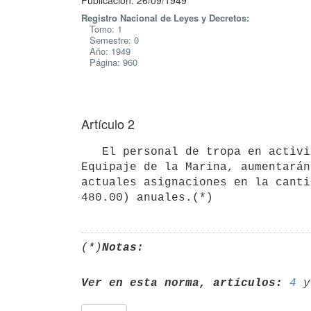
Publicación: 26/09/1949
Registro Nacional de Leyes y Decretos:
Tomo: 1
Semestre: 0
Año: 1949
Página: 960
Artículo 2
   El personal de tropa en actividad con el grado de Sargento y de Cabo del Ejército y los Cabos del cuerpo 
Equipaje de la Marina, aumentarán
actuales asignaciones en la canti
480.00) anuales.(*)
(*)
Notas:
Ver en esta norma, artículos:
4
 y