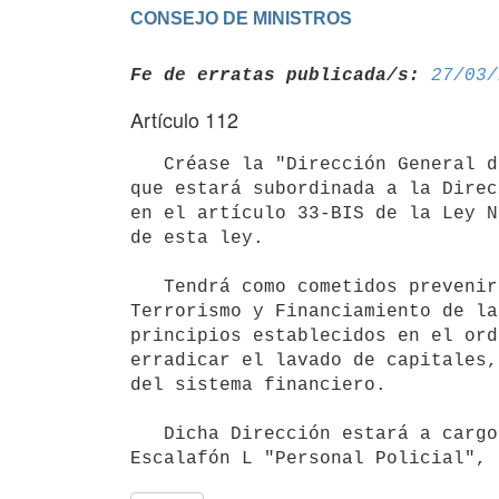
Fe de erratas publicada/s:
27/03/
Artículo 112
   Créase la "Dirección General de Lucha Contra el Lavado de Activos", como Unidad Policial Especializada, la 
que estará subordinada a la Direc
en el artículo 33-BIS de la Ley N
de esta ley.

   Tendrá como cometidos prevenir, investigar y reprimir el delito de Lavado de Activos, Financiamiento del 
Terrorismo y Financiamiento de la
principios establecidos en el ord
erradicar el lavado de capitales,
del sistema financiero.

   Dicha Dirección estará a cargo de un Director General, perteneciente a la categoría de Oficial Superior del 