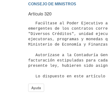
Artículo 320
   Facúltase al Poder Ejecutivo a disponer las trasposiciones necesarias para atender las obligaciones 
emergentes de los contratos corre
"Diversos Créditos", unidad ejecu
ejecutoras, programas y monedas q
Ministerio de Economía y Finanzas.
   Autorízase a la Contaduría General de la Nación a realizar la apertura de los créditos en las monedas de 
facturación estipuladas para cada
presente ley, hubieren sido asign
Ayuda